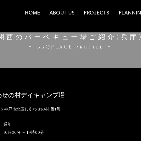
HOME
ABOUT US
PROJECTS
PLANNI
関西のバーベキュー場ご紹介(兵庫
-
-
BBQPLACE profile
わせの村デイキャンプ場
1106 神戸市北区しあわせの村1番1号
 通年
10時00分 ～ 19時00分