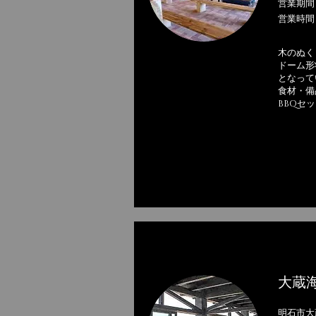
営業期間
営業時間 
木のぬく
ドーム形
となって
食材・備
BBQセ
大蔵海
明石市大