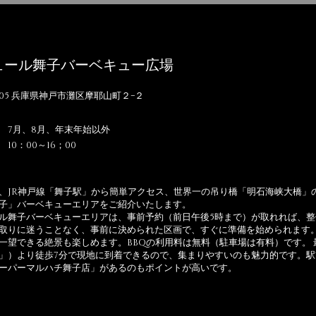
ュール舞子バーベキュー広場
0105 兵庫県神戸市灘区摩耶山町２−２
 7月、8月、年末年始以外
間
10：00～16；00
、JR神戸線「舞子駅」から簡単アクセス、世界一の吊り橋「明石海峡大橋」
子」バーベキューエリアをご紹介いたします。
ル舞子バーベキューエリアは、事前予約（前日午後5時まで）が取れれば、
取りに迷うことなく、事前に決められた区画で、すぐに準備を始められます
一望できる絶景も楽しめます。BBQの利用料は無料（駐車場は有料）です。 
」）より徒歩7分で現地に到着できるので、集まりやすいのも魅力的です。
ーパーマルハチ舞子店」があるのもポイントが高いです。