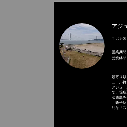
アジ
〒657-
営業期間
営業時
最寄り駅
ュール舞
アジュー
で、場所
淡路島を
「舞子駅
利な「ス