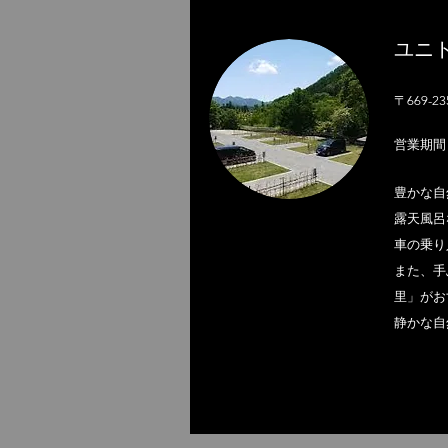
ユニ
〒669-
営業期間
豊かな自
露天風呂
車の乗り
また、手
里」がお
静かな自