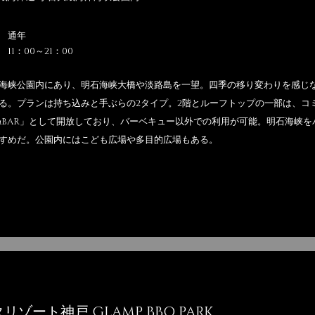
 通年
11：00～21：00
海峡公園内にあり、明石海峡大橋や淡路島を一望。四季の移り変わりを感じ
る。プランは持ち込みと手ぶらの2タイプ。2階とルーフトップの一部は、コ
E&BAR」として開放しており、バーベキュー以外での利用が可能。明石海峡
すめだ。公園内にはこども広場や多目的広場もある。
リゾート神戸 GLAMP BBQ PARK