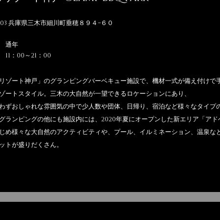
0703 兵庫県三木市細川町垂穂８９４−６０
 通年
11：00～21：00
リゾート神戸」のグランピングバーベキュー施設で、
機材一式が備え付けで
ゾートスタイル。三木の大自然が一望できるロケーションにあり、
わずおしゃれな雰囲気の中で少人数や団体、日帰り、宿泊など様々なタイプ
グランピングの他にも施設内には、2020年夏にオープンした新エリア「ア
じめ様々な大自然のアクティビティや、プール、イルミネーション、温泉など
ットが盛りだくさん。