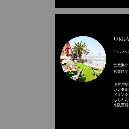
URB
〒650-
営業期間
営業時間 
JR神戸
レンタル
ドリンク
もちろん
京阪百貨