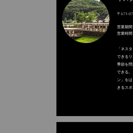
〒673-
営業期間
営業時間 
「ネスタ
できるリ
季節を問
できる。
ン」をは
きるスポ