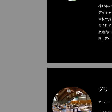
神戸市の
デイキャ
食材の持
要予約で
敷地内に
園、芝生
グリ
〒679-