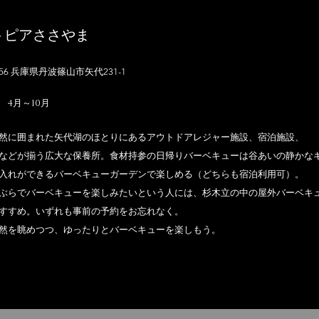
トピアささやま
2356 兵庫県丹波篠山市矢代231-1
 4月～10月
然に囲まれた矢代湖のほとりにあるアウトドアレジャー施設、宿泊施設、
などが揃う広大な保養所。食材持参の日帰りバーベキューは谷あいの静かな
入れができるバーベキューガーデンで楽しめる（どちらも宿泊利用可）。
ぶらでバーベキューを楽しみたいという人には、杉木立の中の屋外バーベキ
すすめ。いずれも事前の予約をお忘れなく。
然を眺めつつ、ゆったりとバーベキューを楽しもう。