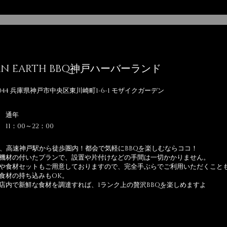
AN EARTH BBQ神戸ハーバーランド
0044 兵庫県神戸市中央区東川崎町1-6-1 モザイクガーデン
 通年
11
：00～22：00
駅、高速神戸駅から徒歩圏内！都会で気軽にBBQを楽しむならココ！
機材の付いたプランで、設置や片付けなどの手間は一切かかりません。
や食材セットもご用意しておりますので、完全手ぶらでご利用いただくこと
食材の持ち込みもOK。
店内で新鮮な食材を調達すれば、1ランク上の贅沢BBQを楽しめますよ