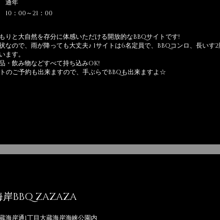
 通年
10：00～21：00
もりと大自然を存分に体感いただける開放的なBBQサイトです!
状なので、雨が降っても大丈夫♪ 1サイトは6名定員で、BBQコンロ、長いす
います。
品・飲み物などすべて持ち込みOK!
ットのご予約も出来ますので、手ぶらでBBQも出来ますよ☆
岸BBQ ZAZAZA
蔵海岸通1丁目大蔵海岸海峡公園内