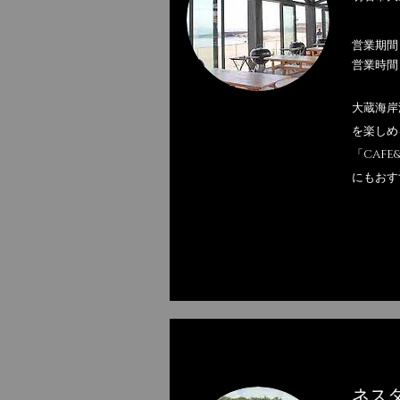
営業期間
営業時間 
大蔵海岸
を楽しめ
「CAF
にもおす
ネスタ