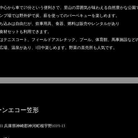
中心から車で25分という便利さで、里山の雰囲気が味わえる自然豊かな公園
ンプ場では野外炉で炭、薪を使ってのバーベキューを楽しめます。
ち込みは自由だが、炊事用具、食器、燃料は販売やレンタルがあり
食材セットも利用できます。
はテニスコート、フィールドアスレチック、プール、体育館、馬事施設など
広場、温泉があり、1日中楽しめます。野菜の直売所も人気です。
ーンエコー笠形
2411 兵庫県神崎郡神河町根宇野1019-13